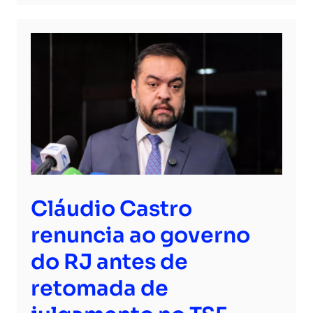
Cláudio Castro
renuncia ao governo
do RJ antes de
retomada de