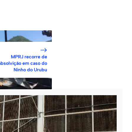
MPRJ recorre de
absolvição em caso do
Ninho do Urubu