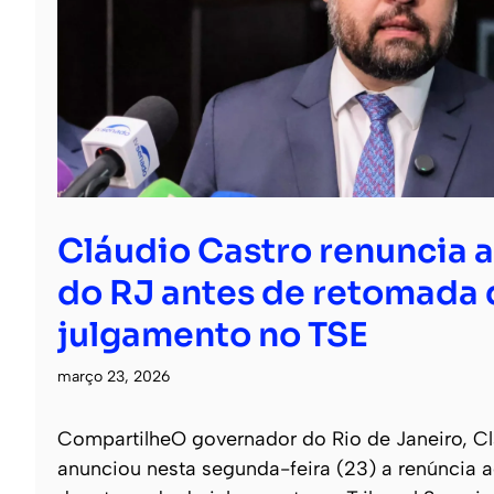
Cláudio Castro renuncia 
do RJ antes de retomada 
julgamento no TSE
março 23, 2026
CompartilheO governador do Rio de Janeiro, Cl
anunciou nesta segunda-feira (23) a renúncia a