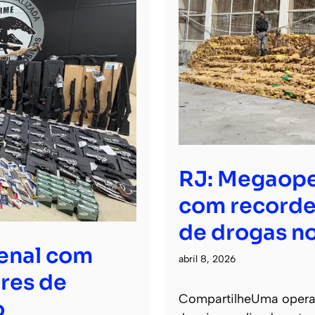
RJ: Megaope
com recorde
de drogas no
senal com
abril 8, 2026
res de
CompartilheUma operaçã
o