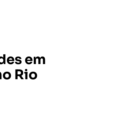
udes em
no Rio