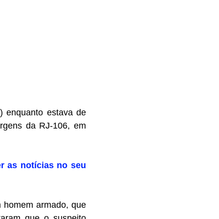
0) enquanto estava de
argens da RJ-106, em
r as notícias no seu
 um homem armado, que
ataram que o suspeito