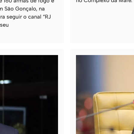
no Complexo da Maré.
de 160 armas de fogo e
m São Gonçalo, na
ra seguir o canal “RJ
 seu