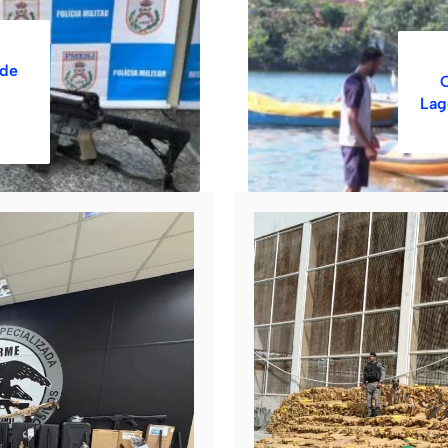
nde
C
Lag