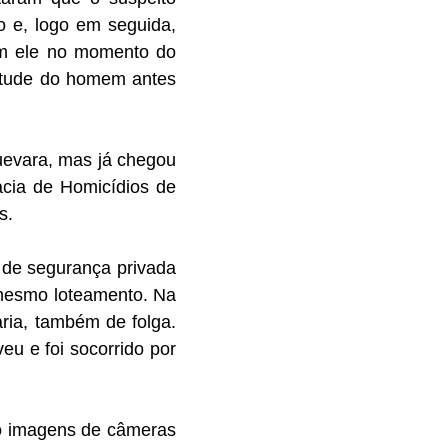
o e, logo em seguida,
com ele no momento do
titude do homem antes
Guevara, mas já chegou
acia de Homicídios de
s.
de segurança privada
o mesmo loteamento. Na
ria, também de folga.
u e foi socorrido por
do imagens de câmeras