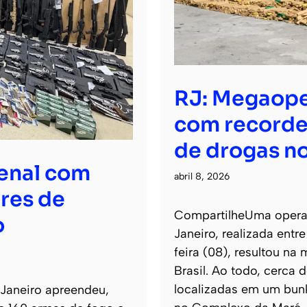
RJ: Megaope
com recorde
de drogas no
senal com
abril 8, 2026
res de
CompartilheUma operaçã
o
Janeiro, realizada entr
feira (08), resultou na
Brasil. Ao todo, cerca
localizadas em um bun
 Janeiro apreendeu,