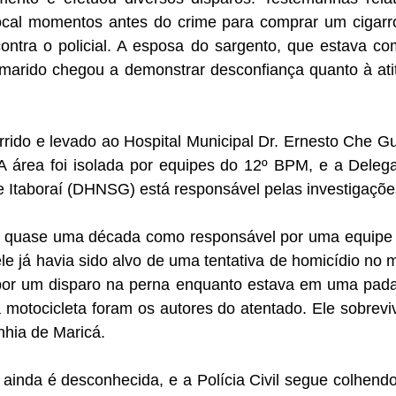
ocal momentos antes do crime para comprar um cigarr
 contra o policial. A esposa do sargento, que estava 
 marido chegou a demonstrar desconfiança quanto à a
orrido e levado ao Hospital Municipal Dr. Ernesto Che 
A área foi isolada por equipes do 12º BPM, e a Deleg
e Itaboraí (DHNSG) está responsável pelas investigaçõe
á quase uma década como responsável por uma equipe 
le já havia sido alvo de uma tentativa de homicídio n
o por um disparo na perna enquanto estava em uma pada
otocicleta foram os autores do atentado. Ele sobrevive
hia de Maricá.
 ainda é desconhecida, e a Polícia Civil segue colhen