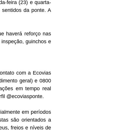
a-feira (23) e quarta-
s sentidos da ponte. A
ue haverá reforço nas
e inspeção, guinchos e
contato com a Ecovias
dimento geral) e 0800
izações em tempo real
rfil @ecoviasponte.
cialmente em períodos
stas são orientados a
us, freios e níveis de