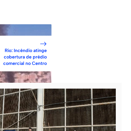
Rio: Incêndio atinge
cobertura de prédio
comercial no Centro