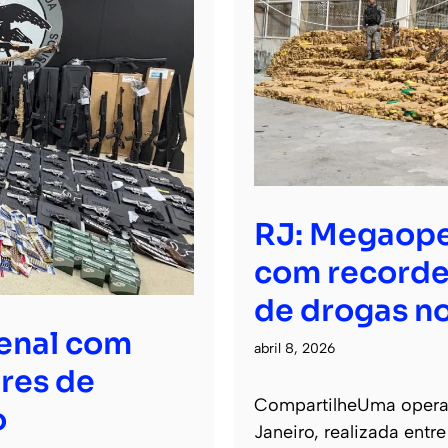
RJ: Megaope
com recorde
de drogas no
senal com
abril 8, 2026
res de
CompartilheUma operaçã
o
Janeiro, realizada entr