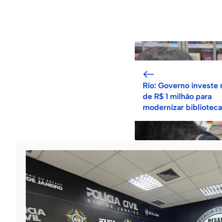
Rio: Governo investe 
de R$ 1 milhão para
modernizar bibliotec