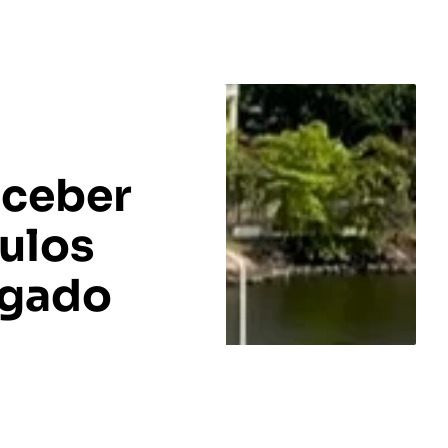
eceber
culos
ngado