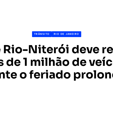
TRÂNSITO
RIO DE JANEIRO
 Rio-Niterói deve r
 de 1 milhão de veí
nte o feriado prolo