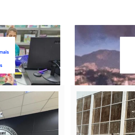
mais
as