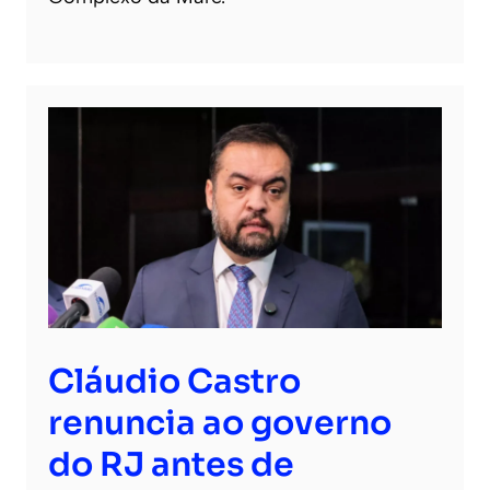
Cláudio Castro
renuncia ao governo
do RJ antes de