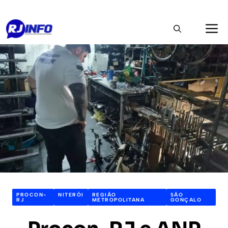
Pular
M
para
o
conteúdo
PROCON-
NITERÓI
REGIÃO
SÃO
RJ
METROPOLITANA
GONÇALO