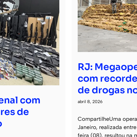
RJ: Megaope
com recorde
de drogas no
senal com
abril 8, 2026
res de
CompartilheUma operaçã
o
Janeiro, realizada entr
feira (08), resultou na