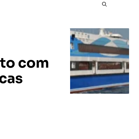
ato com
cas