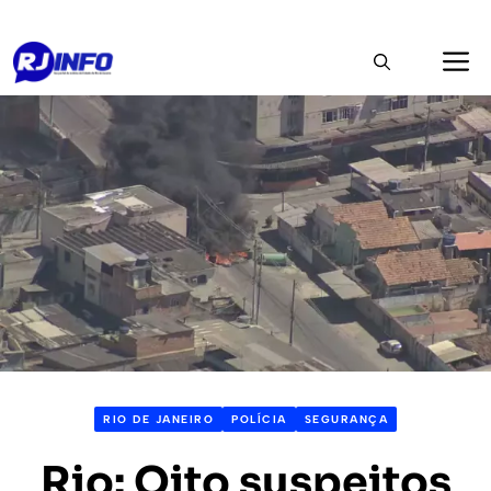
Pular
M
para
o
conteúdo
RIO DE JANEIRO
POLÍCIA
SEGURANÇA
Rio: Oito suspeitos