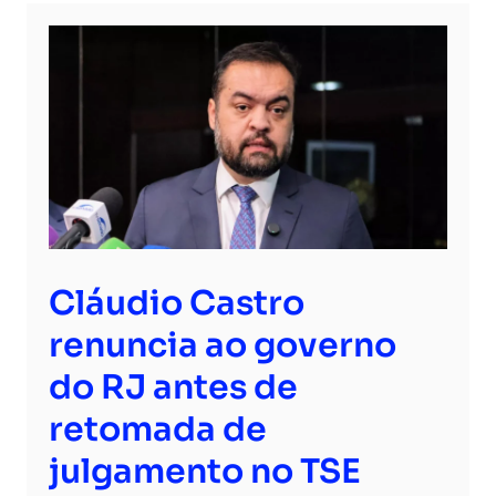
Cláudio Castro
renuncia ao governo
do RJ antes de
retomada de
julgamento no TSE