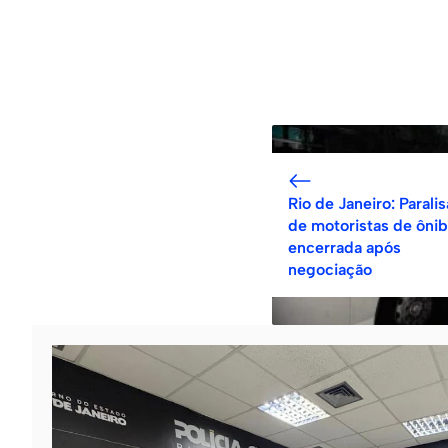
Rio de Janeiro: Parali
de motoristas de ônib
encerrada após
negociação