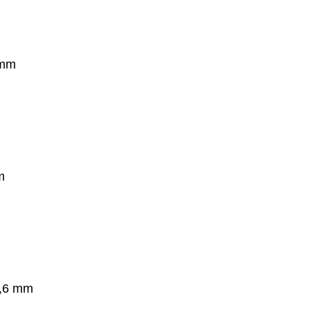
 mm
m
1,6 mm