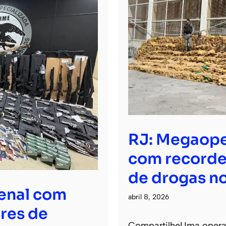
RJ: Megaope
com recorde
de drogas no
senal com
abril 8, 2026
res de
CompartilheUma operaçã