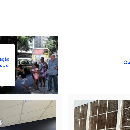
sação
Ope
us é