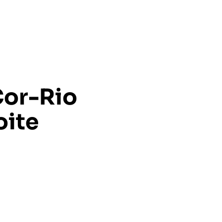
Cor-Rio
oite