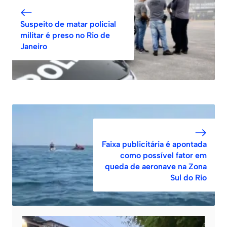
Suspeito de matar policial
militar é preso no Rio de
Janeiro
Faixa publicitária é apontada
como possível fator em
queda de aeronave na Zona
Sul do Rio