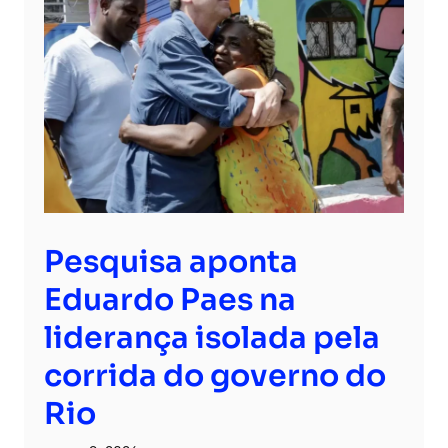
Pesquisa aponta
Eduardo Paes na
liderança isolada pela
corrida do governo do
Rio