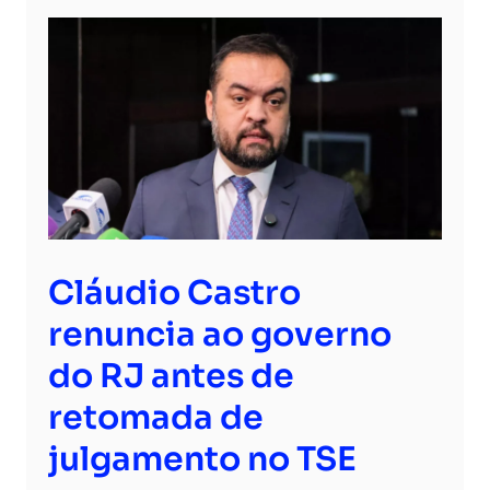
Cláudio Castro
renuncia ao governo
do RJ antes de
retomada de
julgamento no TSE