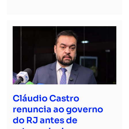
Cláudio Castro
renuncia ao governo
do RJ antes de