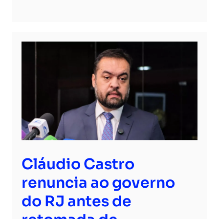
Cláudio Castro
renuncia ao governo
do RJ antes de