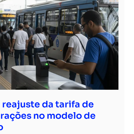
 reajuste da tarifa de
erações no modelo de
o