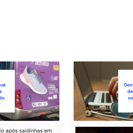
que
Gov
s
de
do
no