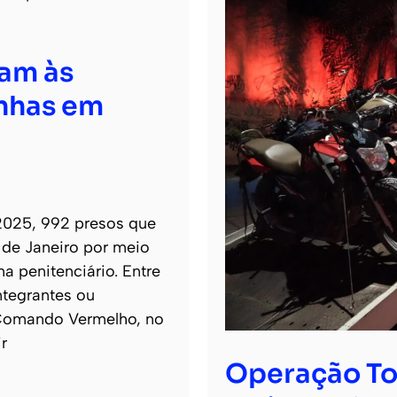
tam às
inhas em
2025, 992 presos que
 de Janeiro por meio
a penitenciário. Entre
ntegrantes ou
o Comando Vermelho, no
r
Operação To