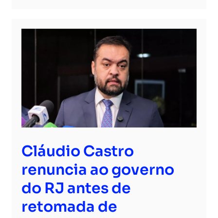
Cláudio Castro
renuncia ao governo
do RJ antes de
retomada de