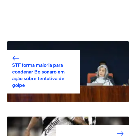
STF forma maioria para
condenar Bolsonaro em
ação sobre tentativa de
golpe