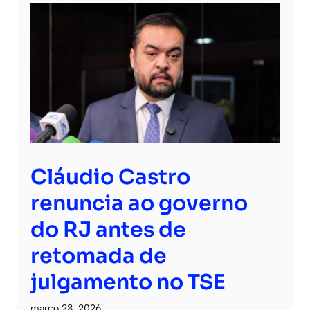
Cláudio Castro
renuncia ao governo
do RJ antes de
retomada de
julgamento no TSE
março 23, 2026