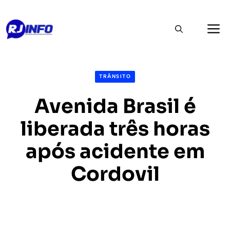
Pular
M
para
o
conteúdo
TRÂNSITO
Avenida Brasil é
liberada três horas
após acidente em
Cordovil