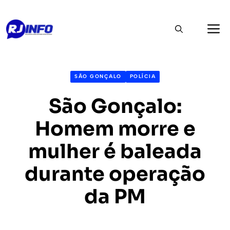
Pular
M
para
o
conteúdo
SÃO GONÇALO
POLÍCIA
São Gonçalo:
Homem morre e
mulher é baleada
durante operação
da PM