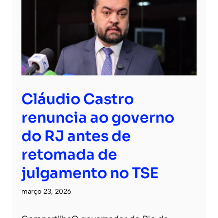
Cláudio Castro
renuncia ao governo
do RJ antes de
retomada de
julgamento no TSE
março 23, 2026