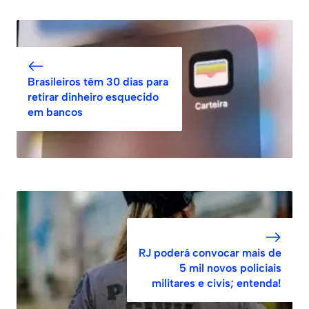
Brasileiros têm 30 dias para
retirar dinheiro esquecido
em bancos
RJ poderá convocar mais de
5 mil novos policiais
militares e civis; entenda!