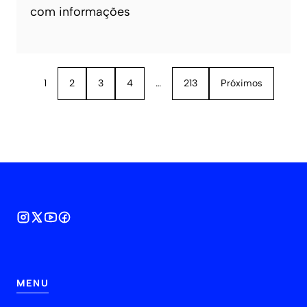
com informações
1
2
3
4
…
213
Próximos
MENU