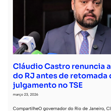
Cláudio Castro renuncia 
do RJ antes de retomada 
julgamento no TSE
março 23, 2026
CompartilheO governador do Rio de Janeiro, Cl