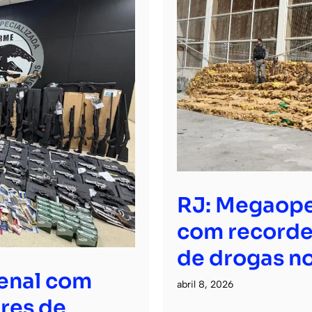
RJ: Megaope
com recorde
de drogas no
senal com
abril 8, 2026
res de