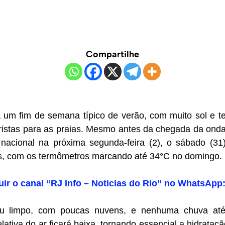
Compartilhe
á um fim de semana típico de verão, com muito sol e t
turistas para as praias. Mesmo antes da chegada da ond
a nacional na próxima segunda-feira (2), o sábado (31
s, com os termômetros marcando até 34°C no domingo.
uir o canal “RJ Info – Noticias do Rio” no WhatsApp
éu limpo, com poucas nuvens, e nenhuma chuva até
ativa do ar ficará baixa, tornando essencial a hidrataç