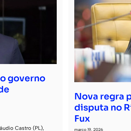
ao governo
de
Nova regra p
disputa no R
Fux
áudio Castro (PL),
março 19, 2026