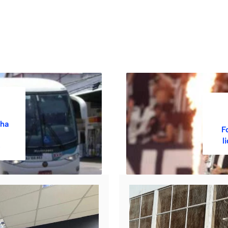
nha
F
l
6