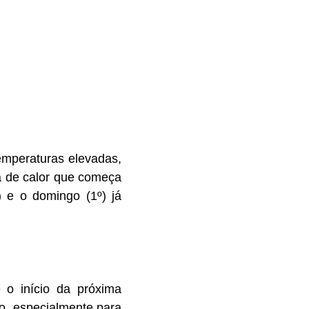
emperaturas elevadas,
a de calor que começa
) e o domingo (1º) já
:
 o início da próxima
ão, especialmente para