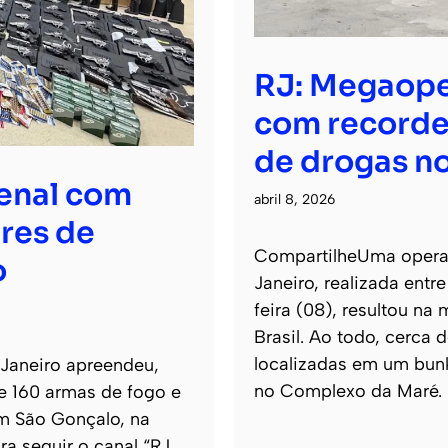
RJ: Megaope
com recorde
de drogas no
senal com
abril 8, 2026
res de
CompartilheUma operaçã
o
Janeiro, realizada entr
feira (08), resultou na
Brasil. Ao todo, cerca
localizadas em um bun
 Janeiro apreendeu,
no Complexo da Maré.
de 160 armas de fogo e
m São Gonçalo, na
ra seguir o canal “RJ