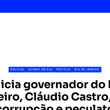
POLICIAL
ESTADO DO RIO
POLÍTICA
RIO DE JANEIRO
dicia governador do 
iro, Cláudio Castro
corrupção e peculat