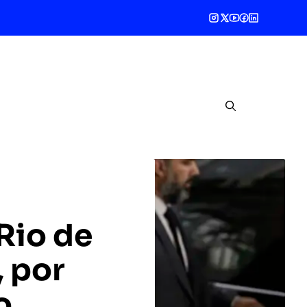
Rio de
, por
o