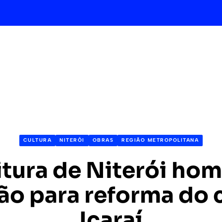
CULTURA
NITERÓI
OBRAS
REGIÃO METROPOLITANA
itura de Niterói ho
ção para reforma do
Icaraí