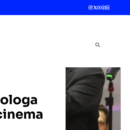
mologa
 cinema