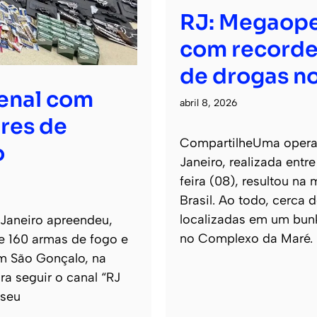
RJ: Megaope
com recorde
de drogas no
senal com
abril 8, 2026
res de
CompartilheUma operaçã
o
Janeiro, realizada entr
feira (08), resultou na
Brasil. Ao todo, cerca
localizadas em um bun
 Janeiro apreendeu,
no Complexo da Maré.
de 160 armas de fogo e
m São Gonçalo, na
ra seguir o canal “RJ
 seu