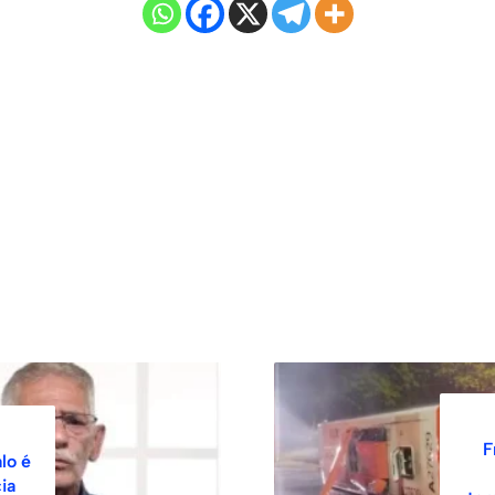
F
lo é
ia