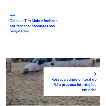
Ciclovia Tim Maia é fechada
por ressaca; canoístas são
resgatados
Ressaca atinge o litoral do
RJ e provoca interdições
em orlas