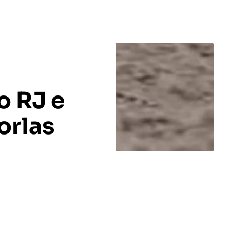
o RJ e
orlas