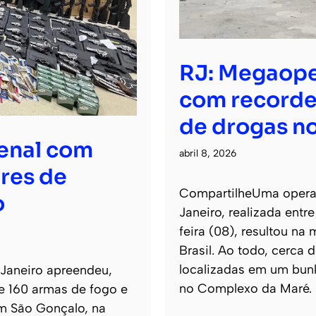
RJ: Megaope
com recorde
de drogas no
senal com
abril 8, 2026
res de
CompartilheUma operaçã
o
Janeiro, realizada entr
feira (08), resultou na
Brasil. Ao todo, cerca
localizadas em um bun
 Janeiro apreendeu,
no Complexo da Maré.
de 160 armas de fogo e
m São Gonçalo, na