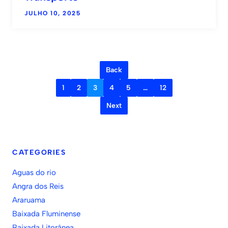
JULHO 10, 2025
Back
1
2
3
4
5
…
12
Next
CATEGORIES
Aguas do rio
Angra dos Reis
Araruama
Baixada Fluminense
Baixada Litorânea