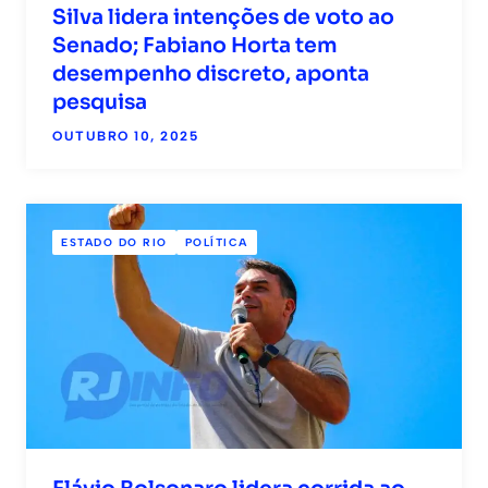
Silva lidera intenções de voto ao
Senado; Fabiano Horta tem
desempenho discreto, aponta
pesquisa
OUTUBRO 10, 2025
ESTADO DO RIO
POLÍTICA